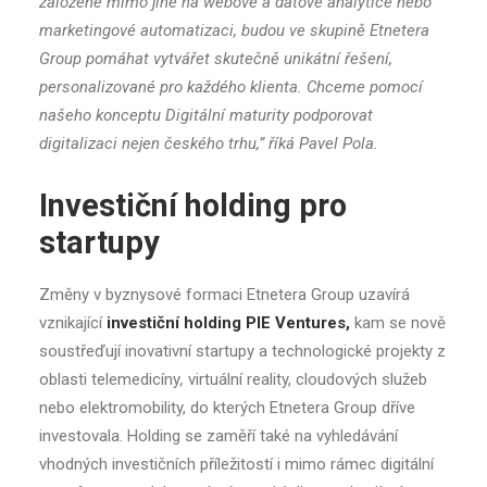
založené mimo jiné na webové a datové analytice nebo
marketingové automatizaci, budou ve skupině Etnetera
Group pomáhat vytvářet skutečně unikátní řešení,
personalizované pro každého klienta. Chceme pomocí
našeho konceptu Digitální maturity podporovat
digitalizaci nejen českého trhu,” říká Pavel Pola.
Investiční holding pro
startupy
Změny v byznysové formaci Etnetera Group uzavírá
vznikající
investiční holding PIE Ventures,
kam se nově
soustřeďují inovativní startupy a technologické projekty z
oblasti telemedicíny
,
virtuální reality, cloudových služeb
nebo elektromobility, do kterých Etnetera Group dříve
investovala. Holding se zaměří také na vyhledávání
vhodných investičních příležitostí i mimo rámec digitální