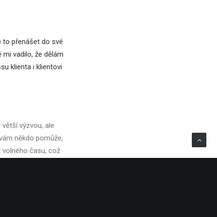
 to přenášet do své
 mi vadilo, že dělám
klienta i klientovi
 větší výzvou, ale
dy vám někdo pomůže,
t volného času, což
lerské sítě po celém