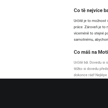
Co tě nejvíce b
Určitě je to možnost
práce. Zároveň je to
víceméně to stejné p
samotnému, abychom 
Co máš na Moti
Určitě lidi. Dovedu si
těžko si dovedu před
dokonce rád! Nejlépe 
se mi v jiných firmách
Na jakém nejzaj
V Motionu je to určit