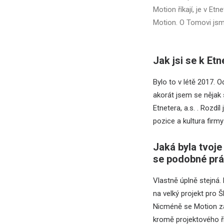
Motion říkají, je v Et
Motion. O Tomovi jsme
Jak jsi se k Etn
Bylo to v létě 2017. O
akorát jsem se nějak s
Etnetera, a.s. . Rozdí
pozice a kultura firm
Jaká byla tvoje
se podobné prác
Vlastně úplně stejná.
na velký projekt pro 
Nicméně se Motion za
kromě projektového ří