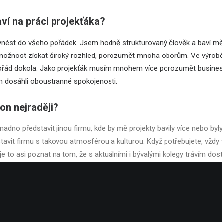
aví na práci projekťáka?
 vnést do všeho pořádek. Jsem hodně strukturovaný člověk a baví mě
 možnost získat široký rozhled, porozumět mnoha oborům. Ve výrobě
ořád dokola. Jako projekťák musím mnohem více porozumět businessu 
dosáhli oboustranné spokojenosti.
on nejraději?
 snadno představit jinou firmu, kde by mě projekty bavily více nebo byly
stavit firmu s takovou atmosférou a kulturou. Když potřebujete, vž
je to asi poznat na tom, že s aktuálními i bývalými kolegy trávím dos
 nestalo.
ímavějším projektu jsi zatím pracoval?
ě již zmíněný projekt pro ŠKODA AUTO, který distribuuje obsah do dea