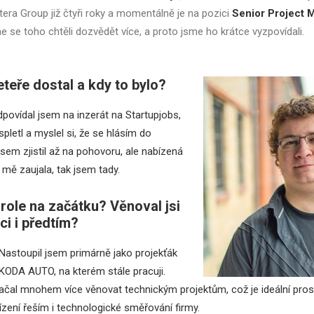
netera Group již čtyři roky a momentálně je na pozici
Senior Project
 se toho chtěli dozvědět více, a proto jsme ho krátce vyzpovídali.
eteře dostal a kdy to bylo?
dpovídal jsem na inzerát na Startupjobs,
pletl a myslel si, že se hlásím do
l jsem zjistil až na pohovoru, ale nabízená
y mě zaujala, tak jsem tady.
 role na začátku? Věnoval jsi
i i předtím?
 Nastoupil jsem primárně jako projekťák
ŠKODA AUTO, na kterém stále pracuji.
čal mnohem více věnovat technickým projektům, což je ideální prost
zení řeším i technologické směřování firmy.