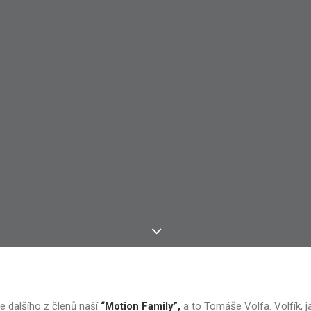
 dalšího z členů naší
“Motion Family”,
a to Tomáše Volfa. Volfík, j