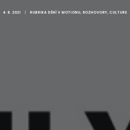
4. 8. 2021
|
RUBRIKA
DĚNÍ V MOTIONU
,
ROZHOVORY
,
CULTURE