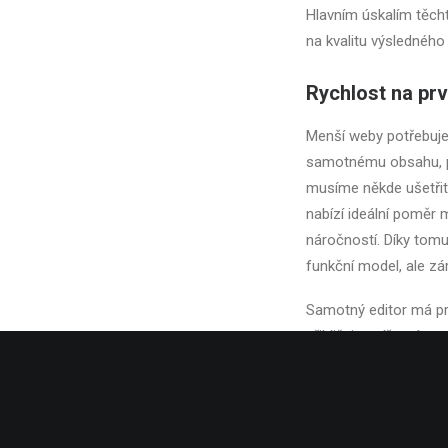
Hlavním úskalím těcht
na kvalitu výsledného 
Rychlost na pr
Menší weby potřebuje
samotnému obsahu, po
musíme někde ušetřit.
nabízí ideální poměr
náročností. Díky tomu
funkční model, ale zá
Samotný editor má pr
přibližuje spíše nást
kódování. Díky tomu 
podporou vývojářů. D
kapacity a tím plnit i 