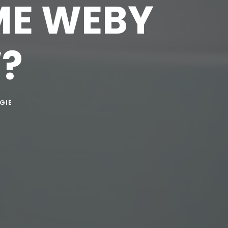
ME WEBY
?
GIE