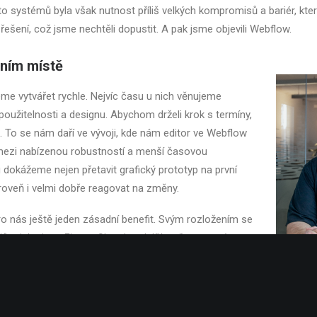
o systémů byla však nutnost příliš velkých kompromisů a bariér, kter
řešení, což jsme nechtěli dopustit. A pak jsme objevili Webflow.
vním místě
me vytvářet rychle. Nejvíc času u nich věnujeme
užitelnosti a designu. Abychom drželi krok s termíny,
 To se nám daří ve vývoji, kde nám editor ve Webflow
 mezi nabízenou robustností a menší časovou
 dokážeme nejen přetavit grafický prototyp na první
roveň i velmi dobře reagovat na změny.
o nás ještě jeden zásadní benefit. Svým rozložením se
rojům jako jsou Figma, Sketch a další, než samotnému
mohou řešení vytvářet samotní designeři s minimální
okážeme tak mnohem lépe optimalizovat výrobní
šibeniční termíny.
Technical 