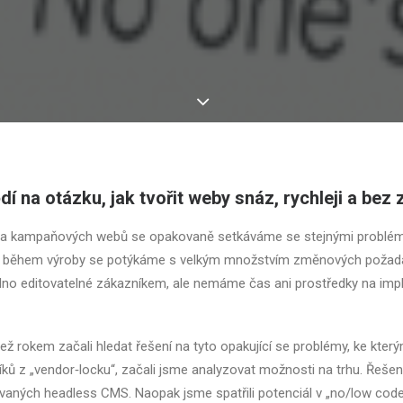
í na otázku, jak tvořit weby snáz, rychleji a bez 
 a kampaňových webů se opakovaně setkáváme se stejnými problém
ji a během výroby se potýkáme s velkým množstvím změnových požad
no editovatelné zákazníkem, ale nemáme čas ani prostředky na imp
ež rokem začali hledat řešení na tyto opakující se problémy, ke kterým
ů z „vendor­‑locku“, začali jsme analyzovat možnosti na trhu. Řešen
kzvaných headless CMS. Naopak jsme spatřili potenciál v „no/low code