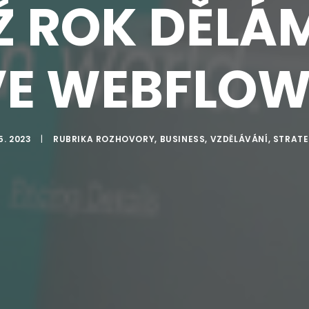
Ž ROK DĚLÁ
VE WEBFLOW
 5. 2023
|
RUBRIKA
ROZHOVORY
,
BUSINESS
,
VZDĚLÁVÁNÍ
,
STRATE