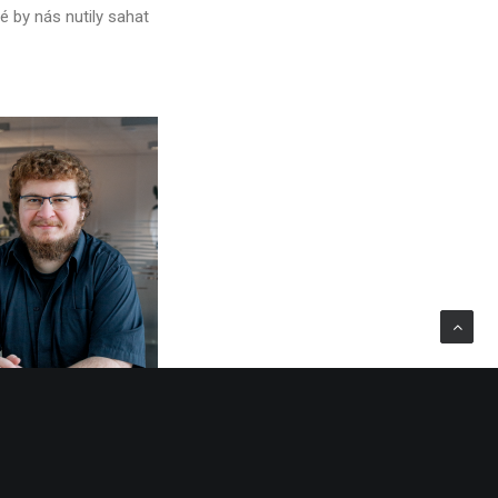
é by nás nutily sahat
Director Tomáš Volf