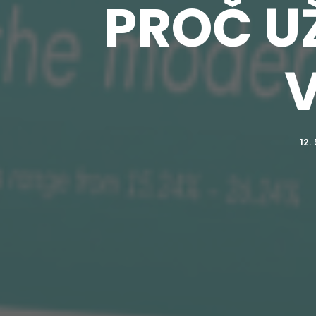
PROČ U
12.