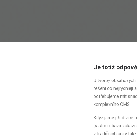
Je totiž odpověd
U tvorby obsahových
řešení co nejrychle
potřebujeme mít snad
komplexního CMS.
Když jsme před více n
častou obavu zákazník
v tradičních ani v ta