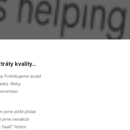
ztráty kvality…
y. Potřebujeme dodat
avků. Weby
lementaci
 jsme ještě přidali
í jsme nenalezli
 SaaS“ řešení.